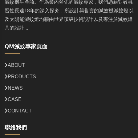
滅蚊機生產商。作為業內領先的滅蚊專家，我們憑藉對蚊蟲
習性長達18年的深入探究，所設計與售賣的滅蚊機滅蚊燈以
及太陽能滅蚊燈均藉由世界頂級技術設計以及專注於滅蚊燈
具的設計...
QM滅蚊專家頁面
ABOUT
PRODUCTS
NEWS
CASE
CONTACT
聯絡我們