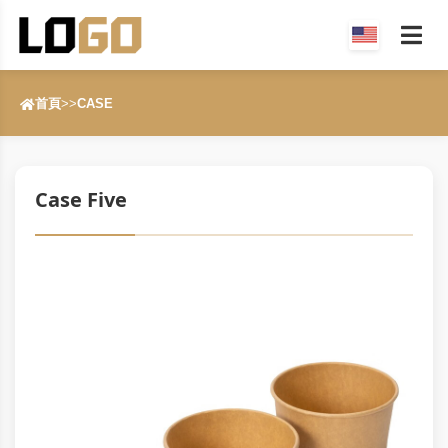
首頁
>>
CASE
Case Five