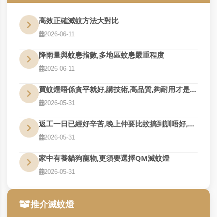
高效正確滅蚊方法大對比
2026-06-11
降雨量與蚊患指數,多地區蚊患嚴重程度
2026-06-11
買蚊燈唔係貪平就好,講技術,高品質,夠耐用才是真的好用
2026-05-31
返工一日已經好辛苦,晚上仲要比蚊搞到訓唔好,QM幫到您
2026-05-31
家中有養貓狗寵物,更須要選擇QM滅蚊燈
2026-05-31
推介滅蚊燈