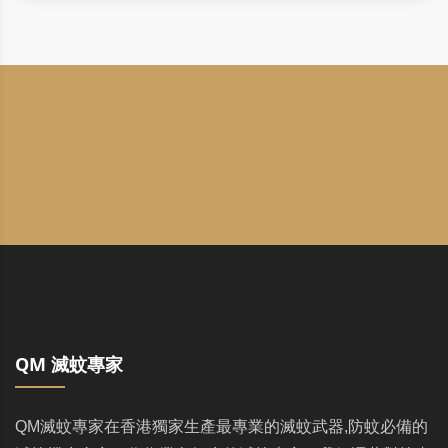
QM 滅蚊專家
QM滅蚊專家在香港獨家生產最專業的滅蚊武器,防蚊必備的