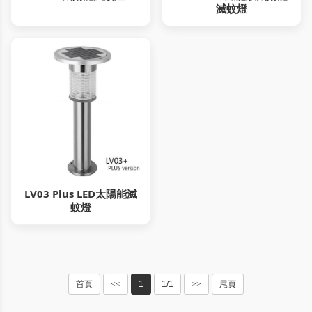
滅蚊燈
LV03 Plus LED太陽能滅
蚊燈
首頁
<<
1
1/1
>>
尾頁