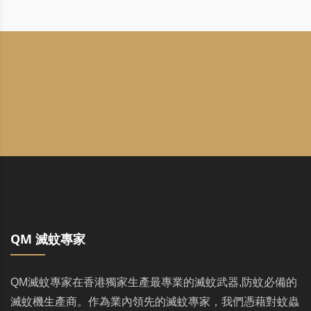
QM 滅蚊專家
QM滅蚊專家在香港獨家生產最專業的滅蚊武器,防蚊必備的
滅蚊機生產商。作為業內領先的滅蚊專家，我們憑藉對蚊蟲