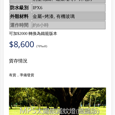
防水級別
IPX6
外殼材料
金屬+烤漆, 有機玻璃
運作時間
約8小時
可加$2000 轉換為鐵籠版本
$
8,600
(70%off)
貨存情況
有貨，準備發貨