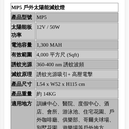
MP5 戶外太陽能滅蚊燈
產品型號
MP5
太陽能板
12V / 50W
功率
電池容量
1,300 MAH
有效範圍
4,000 平方尺 (Sqft)
誘蚊光源
360-400 nm 誘蚊波頻
滅蚊原理
誘蚊光源吸引+ 高壓電擊
產品尺寸
L54 x W52 x H115 cm
產品重量
約 14KG
適用地方
訓練中心、醫院、度假中心、酒
店、會所、游泳池、住宅花園、戶
外咖啡廳、俱樂部、哥爾夫球場、
別墅花園、遊樂場等戶外地方