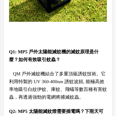
Q1: MP5 戶外太陽能滅蚊機的滅蚊原理是什
麼？如何有效吸引蚊蟲？
QM 戶外滅蚊機結合了多重頂級誘蚊技術。它
利用特製的 UV 360-400nm 誘蚊波頻, 能極高效
率地吸引白紋伊蚊、庫蚊、飛蟻等數百種有害蚊
蟲，再透過強勁的電網將捕滅蚊蟲。
Q2: MP5 太陽能滅蚊燈需要插電嗎？下雨天可