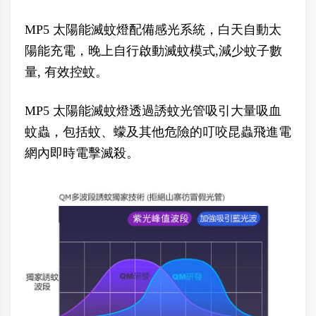
MP5 太陽能滅蚊燈配備感光系統，白天自動太
陽能充電，晚上自行啟動滅蚊模式,減少蚊子數
量, 有效控蚊。
MP5 太陽能滅蚊燈透過誘蚊光管吸引大量吸血
蚊蟲，包括蚊、蠓及其他危險的叮咬昆蟲飛進電
網內即時電擊滅殺。