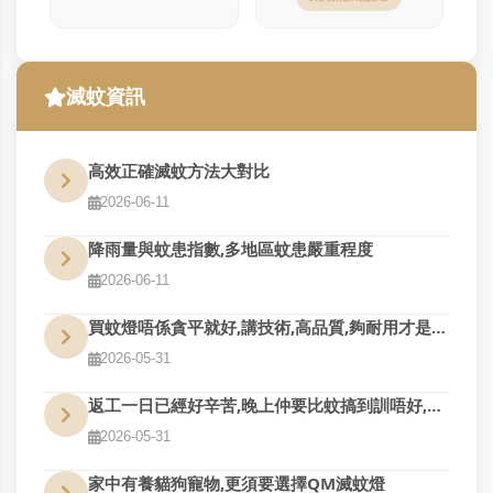
滅蚊資訊
高效正確滅蚊方法大對比
2026-06-11
降雨量與蚊患指數,多地區蚊患嚴重程度
2026-06-11
買蚊燈唔係貪平就好,講技術,高品質,夠耐用才是真的好用
2026-05-31
返工一日已經好辛苦,晚上仲要比蚊搞到訓唔好,QM幫到您
2026-05-31
家中有養貓狗寵物,更須要選擇QM滅蚊燈