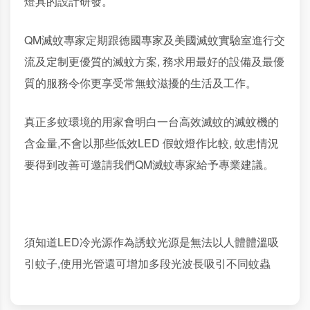
燈具的設計研發。
QM滅蚊專家定期跟德國專家及美國滅蚊實驗室進行交
流及定制更優質的滅蚊方案, 務求用最好的設備及最優
質的服務令你更享受常無蚊滋擾的生活及工作。
真正多蚊環境的用家會明白一台高效滅蚊的滅蚊機的
含金量,不會以那些低效LED 假蚊燈作比較, 蚊患情況
要得到改善可邀請我們QM滅蚊專家給予專業建議。
須知道LED冷光源作為誘蚊光源是無法以人體體溫吸
引蚊子,使用光管還可增加多段光波長吸引不同蚊蟲