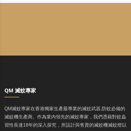
QM 滅蚊專家
QM滅蚊專家在香港獨家生產最專業的滅蚊武器,防蚊必備的
滅蚊機生產商。作為業內領先的滅蚊專家，我們憑藉對蚊蟲
習性長達18年的深入探究，所設計與售賣的滅蚊機滅蚊燈以