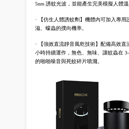
5nm 誘蚊光波，並能產生完美模擬人體溫
· 【仿生人體誘蚊劑】機體內可加入專
滋、蠓蟲的撲向機率。
· 【強效直流靜音風乾技術】配備高效直
小時持續運作，無色、無味、讓蚊蟲在 3
的啪啪噪音與死蚊碎片噴濺。