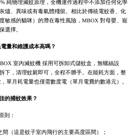
00% 純物理滅蚊原理，全機運作過程中不添加任何化學
灰燼、異味或有毒氣體殘留。相比於傳統電蚊香、化
度敏感的貓咪）的潛在毒性風險，MBOX 對母嬰、寵
保選擇。
耗電量和維護成本高嗎？
X 室內滅蚊機 採用可拆卸式儲蚊盒，無螺絲設
拆下，清理蚊屍即可，全程不髒手。在能耗方面，整
斷開啟，單月耗電量也僅需數度電（單月電費約數港元）。
最佳的捕蚊效果？
原則：
 米之間（這是蚊子室內飛行的主要高度區間）；