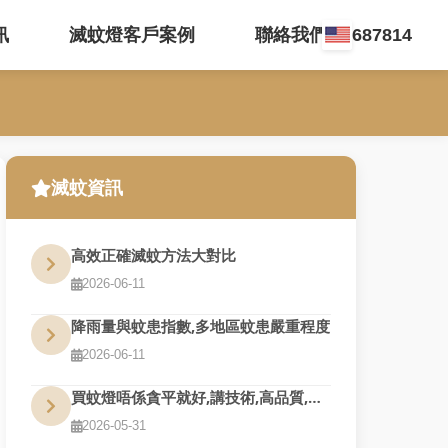
訊
滅蚊燈客戶案例
聯絡我們 35687814
滅蚊資訊
高效正確滅蚊方法大對比
2026-06-11
降雨量與蚊患指數,多地區蚊患嚴重程度
2026-06-11
買蚊燈唔係貪平就好,講技術,高品質,夠耐用才是真的好用
2026-05-31