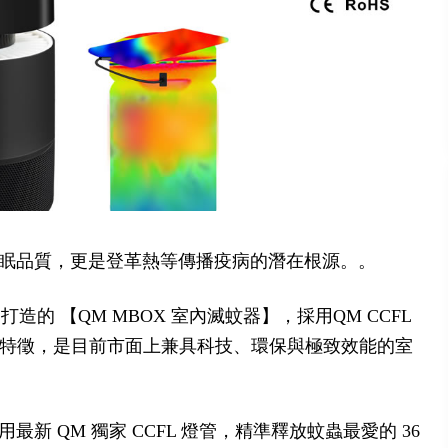
眠品質，更是登革熱等傳播疫病的潛在根源。。
造的 【QM MBOX 室內滅蚊器】，採用QM CCFL
人體特徵，是目前市面上兼具科技、環保與極致效能的室
】採用最新 QM 獨家 CCFL 燈管，精準釋放蚊蟲最愛的 36