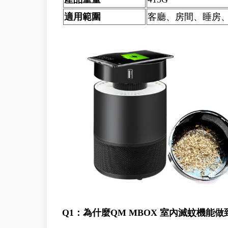
適用範圍
客廳、房間、睡房、
Q1：為什麼QM MBOX 室內滅蚊機能