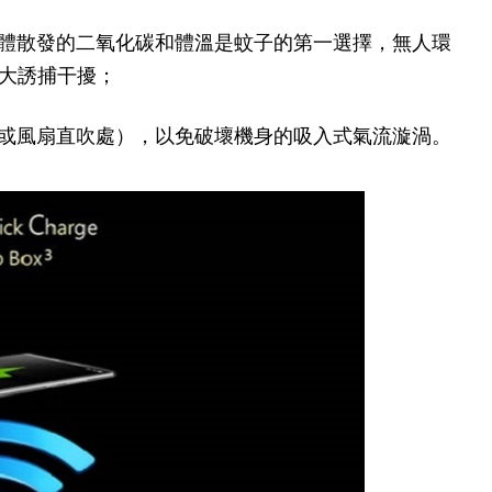
散發的二氧化碳和體溫是蚊子的第一選擇，無人環
大誘捕干擾；
風扇直吹處），以免破壞機身的吸入式氣流漩渦。