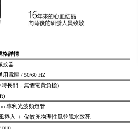
)規格詳情
滅蚊器
通用電壓 / 50/60 HZ
4小時長開，無懼電費負擔)
t)
65nm 專利光波頻燈管
強風捲入 ＋ 儲蚊兜物理性風乾脫水致死
0 mm