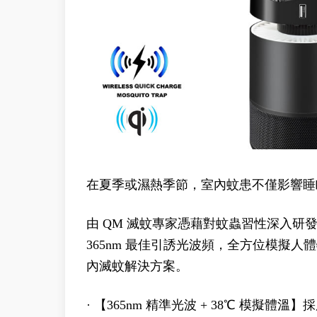
在夏季或濕熱季節，室內蚊患不僅影響睡
由 QM 滅蚊專家憑藉對蚊蟲習性深入研發打
365nm 最佳引誘光波頻，全方位模擬
內滅蚊解決方案。
· 【365nm 精準光波 + 38℃ 模擬體溫