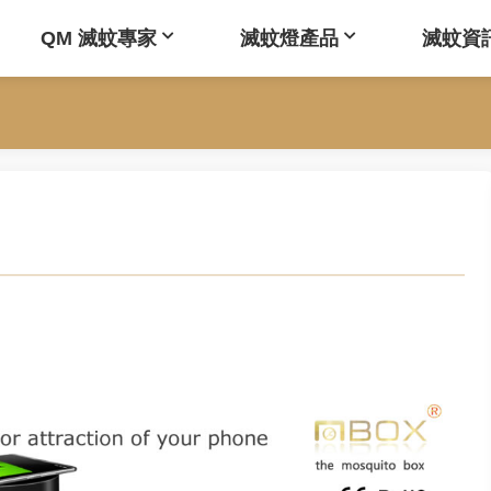
QM 滅蚊專家
滅蚊燈產品
滅蚊資