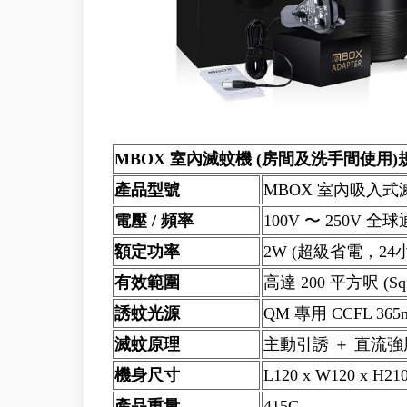
MBOX 室內滅蚊機 (房間及洗手間使用
產品型號
MBOX 室內吸入式
電壓 / 頻率
100V 〜 250V 全球
額定功率
2W (超級省電，2
有效範圍
高達 200 平方呎 (Sqf
誘蚊光源
QM 專用 CCFL 3
滅蚊原理
主動引誘 ＋ 直流
機身尺寸
L120 x W120 x H21
產品重量
415G