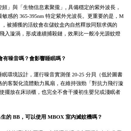
頻」與「生物信息素聚攏」, 具備穩定的紫外波長，
感的 365-395nm 特定紫外光波長。更重要的是，M
術」，被捕獲的活蚊會在儲蚊盒內自然釋放同類求偶的
飛入漩渦，形成連續捕殺鏈，效果比一般冷光源蚊燈
用會有噪音嗎？會影響睡眠嗎？
環境設計，運行噪音實測僅 20-25 分貝（低於圖書
規格的客製化流體動力風扇，在維持強勁「對抗力飛行漩
使擺放在床頭櫃，也完全不會干擾初生嬰兒或淺眠者
生的 BB，可以使
用 MBOX 室內滅蚊機嗎？