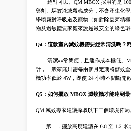
絕對可以。QM MBOX 採用的是 1
藥劑、驅蚊液或殺蟲成分，不會產生化學
學噴霧對呼吸道及寵物（如對除蟲菊精極
物及過敏體質家庭來說是最安全的綠色環
Q4：這款室內滅蚊機需要經常清洗嗎？
清潔非常簡便，且運作成本極低。MBO
計，一般家庭只需每兩個月定期將儲蚊盒
機功率低於 4W，即使 24 小時不間
Q5：如何擺放 MBOX 滅蚊機才能達到
QM 滅蚊專家建議採取以下三個環境佈局
第一，擺放高度建議在 0.8 至 1.2