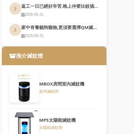
返工一日已經好辛苦,晚上仲要比蚊搞到訓唔好,QM幫到您
2026-05-31
家中有養貓狗寵物,更須要選擇QM滅蚊燈
2026-05-31
推介滅蚊燈
MBOX房間室內滅蚊機
室內滅蚊燈
MP5太陽能滅蚊機
太陽能滅蚊燈