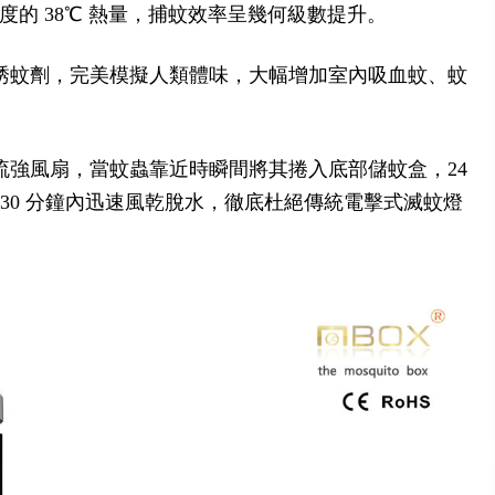
度的 38℃ 熱量，捕蚊效率呈幾何級數提升。
用誘蚊劑，完美模擬人類體味，大幅增加室內吸血蚊、蚊
流強風扇，當蚊蟲靠近時瞬間將其捲入底部儲蚊盒，24
-30 分鐘內迅速風乾脫水，徹底杜絕傳統電擊式滅蚊燈