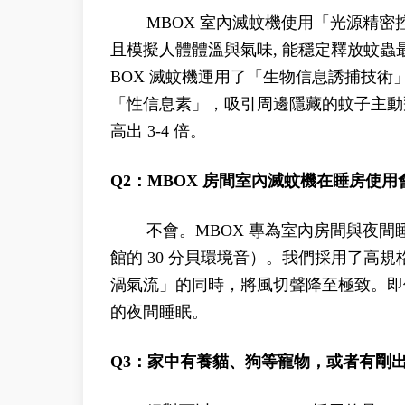
MBOX 室內滅蚊機使用「光源精密控
且模擬人體體溫與氣味, 能穩定釋放蚊蟲最敏
BOX 滅蚊機運用了「生物信息誘捕技
「性信息素」，吸引周邊隱藏的蚊子主動
高出 3-4 倍。
Q2：MBOX 房間室內滅蚊機在睡房使
不會。MBOX 專為室內房間與夜間睡眠
館的 30 分貝環境音）。我們採用了高
渦氣流」的同時，將風切聲降至極致。即
的夜間睡眠。
Q3：家中有養貓、狗等寵物，或者有剛出