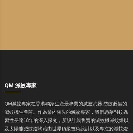
QM 滅蚊專家
QM滅蚊專家在香港獨家生產最專業的滅蚊武器,防蚊必備的
滅蚊機生產商。作為業內領先的滅蚊專家，我們憑藉對蚊蟲
習性長達18年的深入探究，所設計與售賣的滅蚊機滅蚊燈以
及太陽能滅蚊燈均藉由世界頂級技術設計以及專注於滅蚊燈