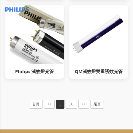
Philips 滅蚊燈光管
QM滅蚊燈雙重誘蚊光管
首頁
<<
1
1/1
>>
尾頁