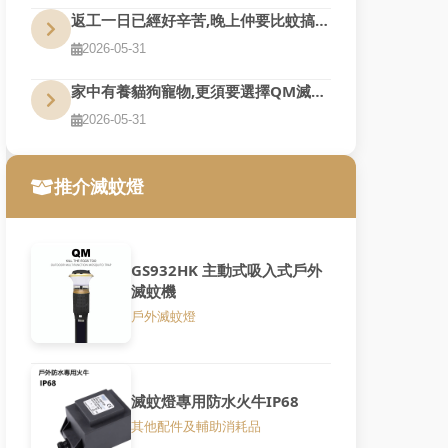
返工一日已經好辛苦,晚上仲要比蚊搞到訓唔好,QM幫到您
2026-05-31
家中有養貓狗寵物,更須要選擇QM滅蚊燈
2026-05-31
推介滅蚊燈
GS932HK 主動式吸入式戶外
滅蚊機
戶外滅蚊燈
滅蚊燈專用防水火牛IP68
其他配件及輔助消耗品