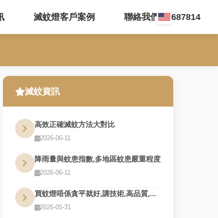
訊
滅蚊燈客戶案例
聯絡我們 35687814
滅蚊資訊
高效正確滅蚊方法大對比
2026-06-11
降雨量與蚊患指數,多地區蚊患嚴重程度
2026-06-11
買蚊燈唔係貪平就好,講技術,高品質,夠耐用才是真的好用
2026-05-31