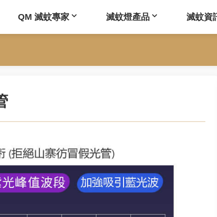
QM 滅蚊專家
滅蚊燈產品
滅蚊資
管