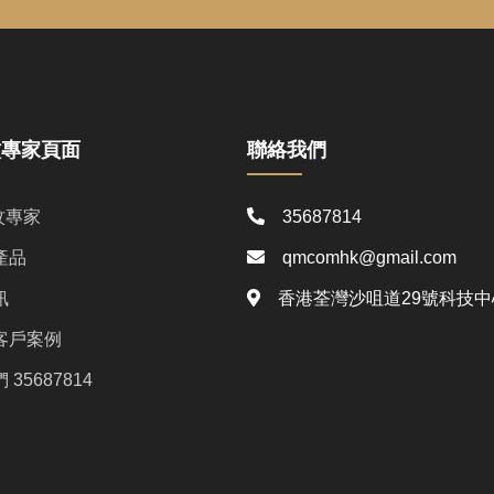
蚊專家頁面
聯絡我們
蚊專家
35687814
產品
qmcomhk@gmail.com
訊
香港荃灣沙咀道29號科技中心
客戶案例
35687814