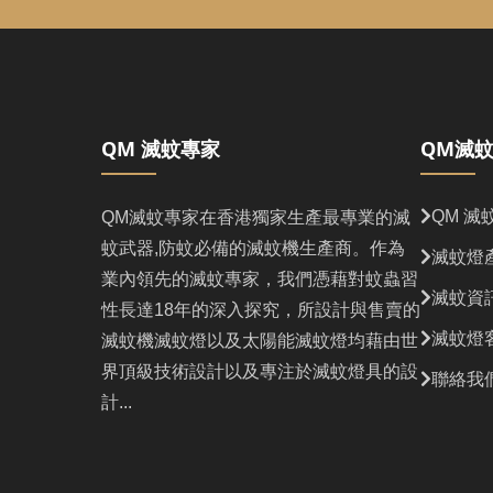
QM 滅蚊專家
QM滅
QM 滅
QM滅蚊專家在香港獨家生產最專業的滅
蚊武器,防蚊必備的滅蚊機生產商。作為
滅蚊燈
業內領先的滅蚊專家，我們憑藉對蚊蟲習
滅蚊資
性長達18年的深入探究，所設計與售賣的
滅蚊燈
滅蚊機滅蚊燈以及太陽能滅蚊燈均藉由世
界頂級技術設計以及專注於滅蚊燈具的設
聯絡我們 
計...