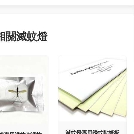
相關滅蚊燈
滅蚊燈專用誘蚊貼紙板