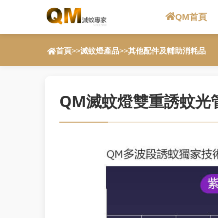
QM首頁
首頁
>>
滅蚊燈產品
>>
其他配件及輔助消耗品
QM滅蚊燈雙重誘蚊光