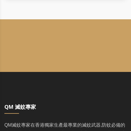
QM 滅蚊專家
QM滅蚊專家在香港獨家生產最專業的滅蚊武器,防蚊必備的