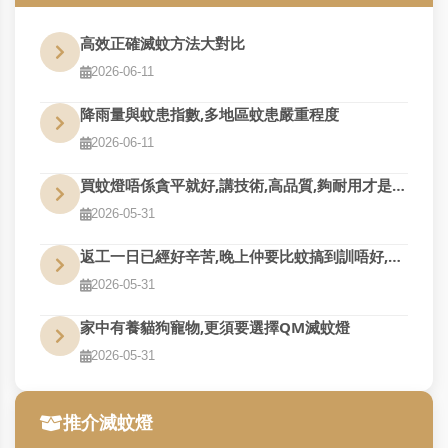
高效正確滅蚊方法大對比
2026-06-11
降雨量與蚊患指數,多地區蚊患嚴重程度
2026-06-11
買蚊燈唔係貪平就好,講技術,高品質,夠耐用才是真的好用
2026-05-31
返工一日已經好辛苦,晚上仲要比蚊搞到訓唔好,QM幫到您
2026-05-31
家中有養貓狗寵物,更須要選擇QM滅蚊燈
2026-05-31
推介滅蚊燈