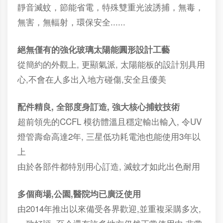
靜音滅蚊，節能省電，特殊雙重光波誘捕，無毒，
無害，無輻射，環保安全......
絕無僅有的強化玻璃太陽能圓形設計工藝
從簡約的外觀上, 更顯氣派, 太陽能板的設計別具用
心,不會在人多出入地方碰傷,安全且優美
配件精良, 全部度身訂造, 強大核心捕蚊技術
超前領先的CCFL 模彷體溫且穩定輸出輸入, 令UV
燈管壽命高達2年, 三星低功耗電池也能使用3年以
上
由於各部件都特別用心訂造, 滅蚊才如此出色耐用
多個商場,公園,醫院均已廣泛使用
由2014年推出以來備受各界歡迎,並重複采購多次,