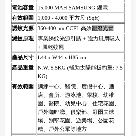
電池容量
15,000 MAH SAMSUNG 鋰電
有效範圍
1,000 - 4,000 平方尺 (Sqft)
誘蚊光源
360-400 nm CCFL 高效
體溫光管
滅蚊原理
專業誘蚊光源引誘 + 強力風扇吸入
+ 風乾蚊屍
產品尺寸
L44 x W44 x H85 cm
產品重量
N.W. 5.5KG (輔助太陽能板約重: 7.5
KG)
有效範圍
訓練中心、醫院、度假中心、酒
店、會所、游泳池、學校、幼稚
園、醫院、幼兒中心、住宅花園、
戶外咖啡廳、俱樂部、哥爾夫球
場、別墅花園、遊樂場、公園花
糟、戶外公眾等地方