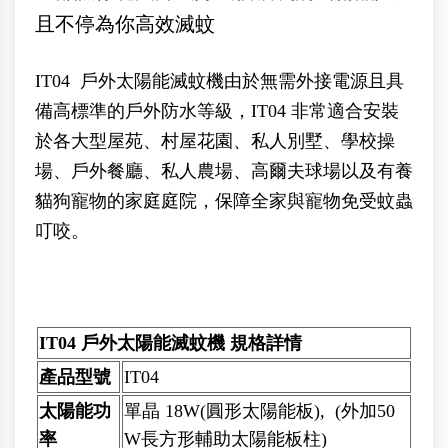
且不停為你高效滅蚊
IT04 戶外太陽能滅蚊機由於無需外接電源且具
備高標準的戶外防水等級，IT04 非常適合安裝
於
各大型屋苑、
村屋花園、私人別墅、學校操
場、戶外餐廳、私人農場、
高爾夫球場
以及有養
貓狗寵物的家庭庭院，保障全家與寵物免受蚊蟲
叮咬。
IT04 戶外太陽能滅蚊機 規格詳情
產品型號
IT04
太陽能功
單晶 18W(圓形太陽能板), (外加50
率
W長方形輔助太陽能板柱)