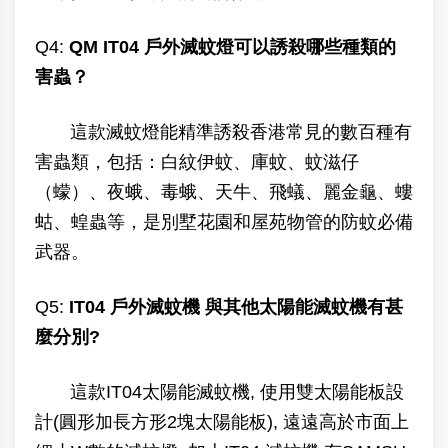
Q4:
QM IT04 戶外滅蚊燈可以誘殺哪些種類的
害蟲？
這款滅蚊燈能精準誘殺香港常見的數百種有
害蟲類，包括：白紋伊蚊、庫蚊、蚊滋仔
（蠓）、夜蛾、毒蛾、天牛、飛蟻、麗金龜、螻
蛄、蝗蟲等，是別墅花園和屋苑物管的防蚊必備
武器。
Q5:
IT04 戶外滅蚊機 與其他太陽能滅蚊機有甚
麼分別?
這款IT04太陽能滅蚊機, 使用雙太陽能板設
計(圓形加長方形2塊太陽能板), 遠遠高於市面上