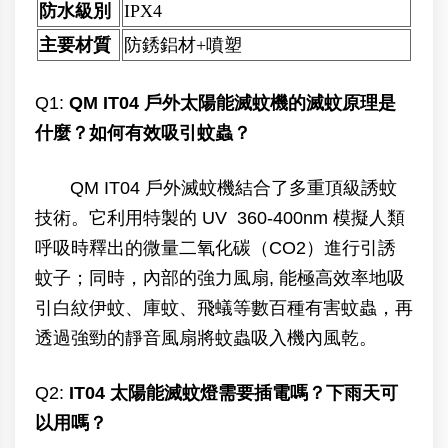
防水級別
IPX4
主要材質
防銹鋁材+噴塑
Q1:
QM IT04 戶外太陽能滅蚊機的滅蚊原理是
什麼？如何有效吸引蚊蟲？
QM IT04 戶外滅蚊機結合了多重頂級誘蚊
技術。它利用特製的 UV 360-400nm 模擬人類
呼吸時釋出的微量二氧化碳（CO2）進行引誘
蚊子；同時，內部的強力風扇, 能極高效率地吸
引白紋伊蚊、庫蚊、飛蟻等數百種有害蚊蟲，再
透過強勁的靜音風扇將蚊蟲吸入機內風乾。
Q2:
IT04 太陽能滅蚊燈需要插電嗎？下雨天可
以用嗎？