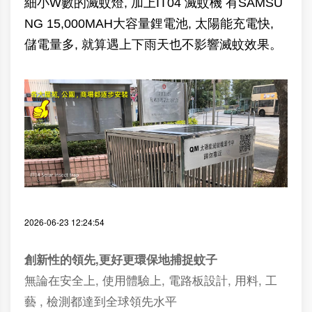
細小W數的滅蚊燈, 加上IT04 滅蚊機 有SAMSU
NG 15,000MAH大容量鋰電池, 太陽能充電快,
儲電量多, 就算遇上下雨天也不影響滅蚊效果。
2026-06-23
12:24:54
創新性的領先,更好更環保地捕捉蚊子
無論在安全上, 使用體驗上, 電路板設計, 用料, 工
藝 , 檢測都達到全球領先水平