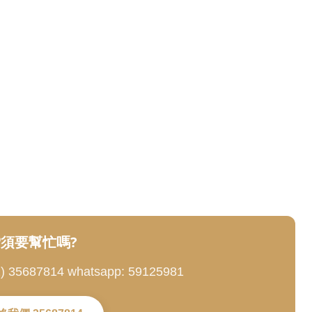
蚊、香港蚊患、蚊子多怎麼辦、家裡有蚊子怎麼辦、被蚊子咬怎麼辦、蚊叮咬、登革熱、基孔肯雅
生、QM滅蚊專家、MP5滅蚊機、鐵籠滅蚊燈、香港滅蚊公司、滅蚊服務、滅蚊專家、專業滅
全滅蚊、嬰兒安全滅蚊、孕婦安全滅蚊、寵物安全滅蚊、餐廳防蚊、學校防蚊、會所防蚊、度假村
、畜牧場防蚊、漁塘防蚊、香港滅蚊燈批發、滅蚊燈租用、滅蚊燈價錢、滅蚊燈推薦香港、滅蚊燈
式滅蚊燈、智能滅蚊燈、自動滅蚊燈、太陽能自動滅蚊燈、香港直銷滅蚊燈、香港製造滅蚊燈、荃
應商、滅蚊燈代理商、滅蚊燈批發商、香港滅蚊燈品牌、香港滅蚊燈公司、香港滅蚊燈生產商、香
、低維護滅蚊燈、易清潔滅蚊燈、防水滅蚊燈、防風滅蚊滅蚊燈、戶外專用滅蚊燈、香港氣候適用
須要幫忙嗎?
5687814 whatsapp: 59125981