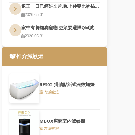
返工一日已經好辛苦,晚上仲要比蚊搞到訓唔好,QM幫到您
2026-05-31
家中有養貓狗寵物,更須要選擇QM滅蚊燈
2026-05-31
推介滅蚊燈
RES02 掛牆貼紙式滅蚊蠅燈
室內滅蚊燈
MBOX房間室內滅蚊機
室內滅蚊燈