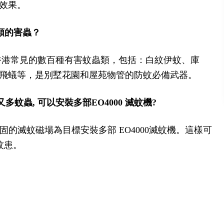
誘效果。
種類的害蟲？
香港常見的數百種有害蚊蟲類，包括：白紋伊蚊、庫
飛蟻等，是別墅花園和屋苑物管的防蚊必備武器。
多蚊蟲, 可以安裝多部EO4000 滅蚊機?
固的滅蚊磁場為目標安裝多部 EO4000滅蚊機。這樣可
蚊患。
、滅蚊燈推蚊燈推薦、滅蚊燈邊度買、滅蚊燈價格、滅蚊器、捕蚊器、捕蚊、捕蚊燈、殺蚊燈、蚊
廳滅蚊、學校滅蚊、會所滅蚊、農場滅蚊、太陽能捕蚊燈、環保滅蚊、無毒滅蚊、物理滅蚊、登革