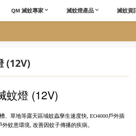
QM 滅蚊專家
滅蚊燈產品
滅蚊資
(12V)
蚊燈 (12V)
、草地等露天區域蚊蟲孳生速度快, EO4000戶外插
戶外蚊患環境, 改善因蚊子傳播的疾病。