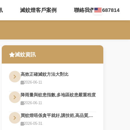
訊
滅蚊燈客戶案例
聯絡我們 35687814
滅蚊資訊
高效正確滅蚊方法大對比
2026-06-11
降雨量與蚊患指數,多地區蚊患嚴重程度
2026-06-11
買蚊燈唔係貪平就好,講技術,高品質,夠耐用才是真的好用
2026-05-31