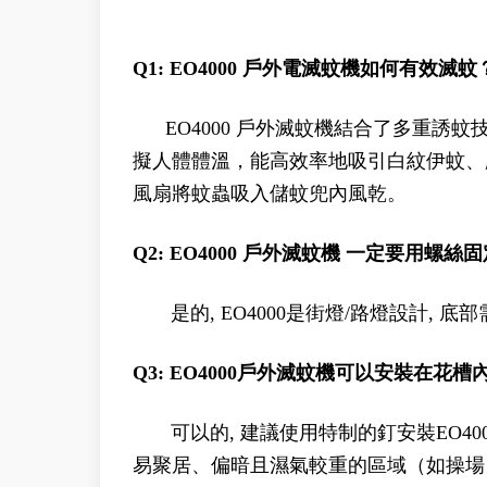
Q1: EO4000 戶外電滅蚊機如何有效滅蚊
EO4000 戶外滅蚊機結合了多重誘蚊
擬人體體溫，能高效率地吸引白紋伊蚊、
風扇將蚊蟲吸入儲蚊兜內風乾。
Q2: EO4000 戶外滅蚊機 一定要用螺絲
是的, EO4000是街燈/路燈設計, 底
Q3: EO4000戶外滅蚊機可以安裝在花槽
可以的, 建議使用特制的釘安裝EO40
易聚居、偏暗且濕氣較重的區域（如操場