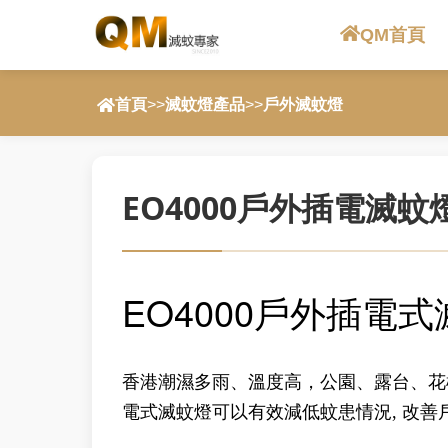
QM首頁
首頁
>>
滅蚊燈產品
>>
戶外滅蚊燈
EO4000戶外插電滅蚊燈 
EO4000戶外插電式滅
香港潮濕多雨、溫度高，公園、露台、花槽
電式滅蚊燈可以有效減低蚊患情況, 改善