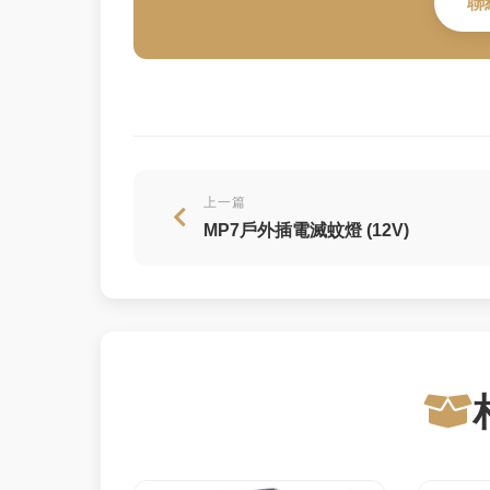
聯
上一篇
MP7戶外插電滅蚊燈 (12V)