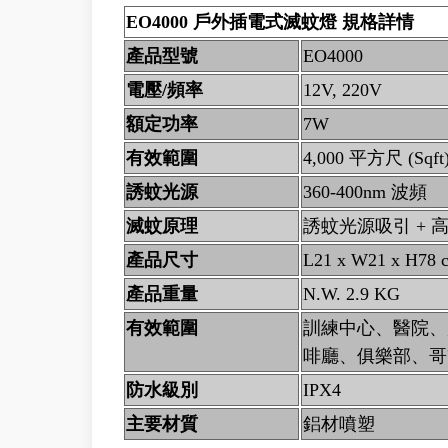
EO4000 戶外插電式滅蚊燈 規格詳情
產品型號
EO4000
電壓/頻率
12V, 220V
額定功率
7W
有效範圍
4,000 平方尺 (Sqft
誘蚊光源
360-400nm 波頻
滅蚊原理
誘蚊光源吸引 + 
產品尺寸
L21 x W21 x H78 
產品重量
N.W. 2.9 KG
有效範圍
訓練中心、醫院、
啡廳、俱樂部、哥
防水級別
IPX4
主要材質
鋁材噴塑