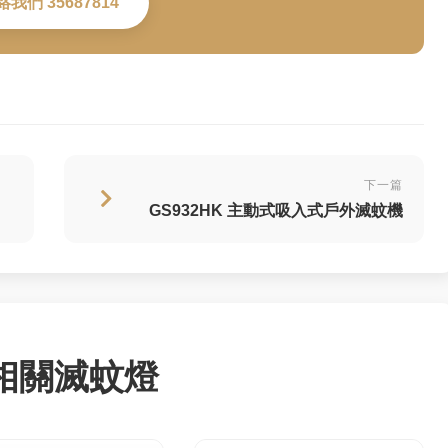
絡我們 35687814
下一篇
GS932HK 主動式吸入式戶外滅蚊機
相關滅蚊燈