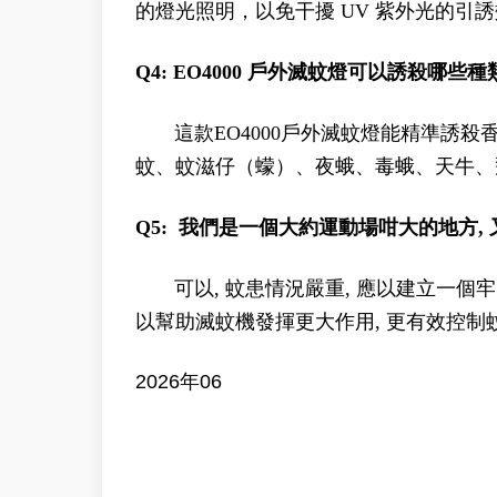
的燈光照明，以免干擾 UV 紫外光的引
Q4: EO4000 戶外滅蚊燈可以誘殺哪些
這款EO4000戶外滅蚊燈能精準誘殺
蚊、蚊滋仔（蠓）、夜蛾、毒蛾、天牛、
Q5: 我們是一個大約運動場咁大的地方, 又
可以, 蚊患情況嚴重, 應以建立一個牢
以幫助滅蚊機發揮更大作用, 更有效控制
2026年06
滅蚊燈、滅蚊機、太陽能滅蚊燈、戶外滅蚊燈、滅蚊燈香港、香港滅蚊燈
燈、驅蚊燈、防蚊燈、花園滅蚊燈、露台滅蚊、天台滅蚊、村屋滅蚊、餐