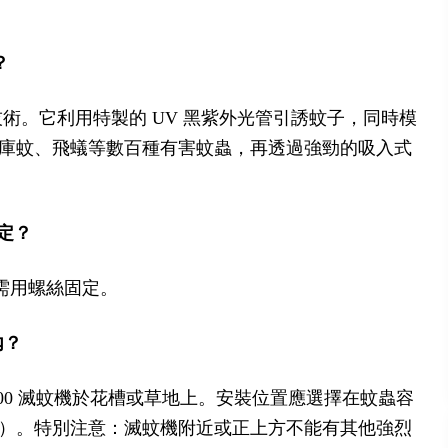
？
技術。它利用特製的 UV 黑紫外光管引誘蚊子，同時模
庫蚊、飛蟻等數百種有害蚊蟲，再透過強勁的吸入式
固定？
部需用螺絲固定。
內？
00 滅蚊機於花槽或草地上。安裝位置應選擇在蚊蟲容
）。特別注意：滅蚊機附近或正上方不能有其他強烈