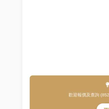
熱防蚊、白紋伊蚊、蚊患、蚊蟲防治、蚊蟲控制、蚊患解決方案、防蚊滅
熱、寨卡病毒、日本腦炎、蚊傳疾病、蚊媒傳染病、清除積水、防止蚊蟲滋
蚊、滅蚊方案、戶外防蚊、太陽能防蚊設備、零電費滅蚊、環保防蚊、安
防蚊、露營區防蚊、燒烤場防蚊、高爾夫球場防蚊、農場防蚊、果園防蚊
好用嗎、滅蚊燈原理、滅蚊燈效果、紫外光滅蚊燈、吸入式滅蚊燈、風扇
灣滅蚊燈、香港滅蚊燈陳列室、滅蚊燈哪裡買、滅蚊燈專門店、滅蚊燈供
港滅蚊燈製造商、專業滅蚊燈、高效滅蚊燈、耐用滅蚊燈、長壽命滅蚊燈
滅蚊燈、香港蚊種適用滅蚊燈 
歡迎報價及查詢 (852) 3