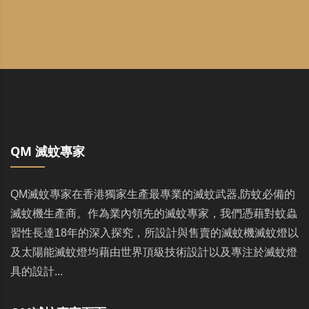
QM 滅蚊專家
QM滅蚊專家在香港獨家生產最專業的滅蚊武器,防蚊必備的
滅蚊機生產商。作為業內領先的滅蚊專家，我們憑藉對蚊蟲
習性長達18年的深入探究，所設計與售賣的滅蚊機滅蚊燈以
及太陽能滅蚊燈均藉由世界頂級技術設計以及專注於滅蚊燈
具的設計...