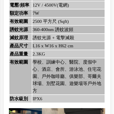
電壓/頻率
12V / 4500V(電網)
額定功率
7W
有效範圍
2500 平方尺 (Sqft)
誘蚊光源
360-400nm 誘蚊波頻
滅蚊原理
誘蚊光源 + 電擊滅殺
產品尺寸
L16 x W16 x H62 cm
產品重量
2.3KG
有效範圍
學校、訓練中心、醫院、度假中
心、酒店、會所、游泳池、住宅花
園、戶外咖啡廳、俱樂部、哥爾夫
球場、別墅花園、遊樂場等戶外地
方
防水級別
IPX6