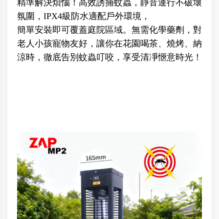
精準解決煩惱！高效誘捕蚊蟲，靜音運行不破壞
氛圍，IPX4級防水適配戶外環境，
簡單安裝即可覆蓋庭院區域。無需化學藥劑，對
老人小孩寵物友好，讓你在花園喝茶、燒烤、納
涼時，徹底告別蚊蟲叮咬，享受清凈愜意時光！