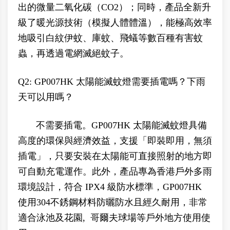
出的微量二氧化碳（CO2）；同時，產品全新升
級了暖光源技術（模擬人體體溫），能極高效率
地吸引白紋伊蚊、庫蚊、飛蟻等數百種有害蚊
蟲，再透過電網滅絕蚊子。
Q2: GP007HK 太陽能滅蚊燈需要插電嗎？下雨
天可以用嗎？
不需要插電。GP007HK 太陽能滅蚊燈具備
高度的環保與經濟效益，支援「即裝即用，無須
插電」，只要安裝在太陽能可直接照射的地方即
可自動充電運作。此外，產品專為香港戶外多雨
環境設計，符合 IPX4 級防水標準，GP007HK
使用304不銹鋼材料防曬防水且經久耐用，非常
適合泳池及花園, 哥爾夫球場等戶外地方使用使