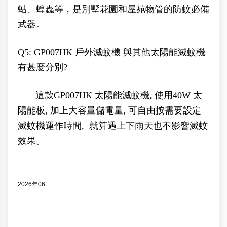
蛄、蝗蟲等，是別墅花園和屋苑物管的防蚊必備
武器。
Q5: GP007HK 戶外滅蚊機 與其他太陽能滅蚊機
有甚麼分別?
這款GP007HK 太陽能滅蚊機, 使用40W 太
陽能板, 加上大容量儲電量, 可自由按需要設定
滅蚊機運作時間, 就算遇上下雨天也不影響滅蚊
效果。
2026年06