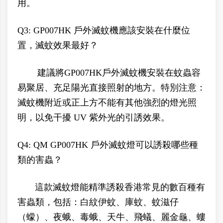
用。
Q3: GP007HK 戶外滅蚊機應該安裝在什麼位
置，滅蚊效果最好？
建議將GP007HK戶外滅蚊機安裝在蚊蟲容
易聚居、充足陽光直接照射的地方。特別注意：
滅蚊機附近或正上方不能有其他強烈的燈光照
明，以免干擾 UV 紫外光的引誘效果。
Q4: QM GP007HK 戶外滅蚊燈可以誘殺哪些種
類的害蟲？
這款滅蚊燈能精準誘殺香港常見的數百種有
害蟲類，包括：白紋伊蚊、庫蚊、蚊滋仔
（蠓）、夜蛾、毒蛾、天牛、飛蟻、麗金龜、螻