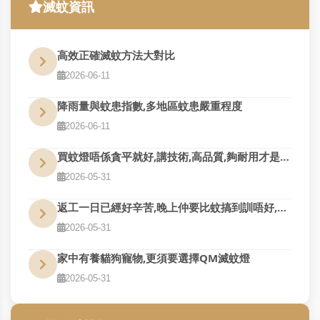
滅蚊資訊
高效正確滅蚊方法大對比
2026-06-11
降雨量與蚊患指數,多地區蚊患嚴重程度
2026-06-11
買蚊燈唔係貪平就好,講技術,高品質,夠耐用才是真的好用
2026-05-31
返工一日已經好辛苦,晚上仲要比蚊搞到訓唔好,QM幫到您
2026-05-31
家中有養貓狗寵物,更須要選擇QM滅蚊燈
2026-05-31