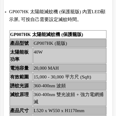
GP007HK 太陽能滅蚊機 (保護籠版) 內置LED顯
示屏, 可按自己需要設定滅蚊時間。
GP007HK 太陽能滅蚊機 (保護籠版)
產品型號
GP007HK (籠版)
太陽能板
40W
功率
電池容量
20,000 MAH
有效範圍
15,000 - 30,000 平方尺 (Sqft)
誘蚊光源
360-400nm 波頻
滅蚊原理
360-400nm 雙光波頻 + 強力電網捕
滅
產品尺寸
L520 x W550 x H1170mm