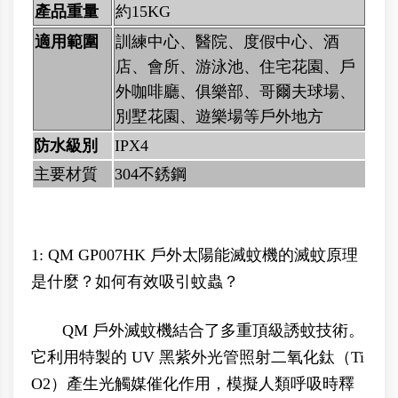
產品重量
約15KG
適用範圍
訓練中心、醫院、度假中心、酒
店、會所、游泳池、住宅花園、戶
外咖啡廳、俱樂部、哥爾夫球場、
別墅花園、遊樂場等戶外地方
防水級別
IPX4
主要材質
304不銹鋼
1: QM GP007HK 戶外太陽能滅蚊機的滅蚊原理
是什麼？如何有效吸引蚊蟲？
QM 戶外滅蚊機結合了多重頂級誘蚊技術。
它利用特製的 UV 黑紫外光管照射二氧化鈦（Ti
O2）產生光觸媒催化作用，模擬人類呼吸時釋