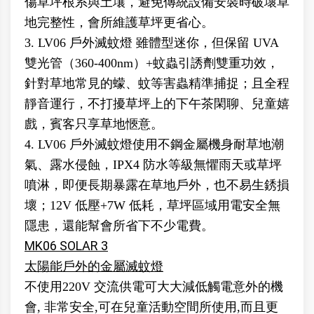
傷草坪根系與土壤，避免傳統設備安裝時破壞草
地完整性，會所維護草坪更省心。
3. LV06 戶外滅蚊燈 雖體型迷你，但保留 UVA
雙光管（360-400nm）+蚊蟲引誘劑雙重功效，
針對草地常見的蠓、蚊等害蟲精準捕捉；且全程
靜音運行，不打擾草坪上的下午茶閑聊、兒童嬉
戲，賓客只享草地愜意。
4. LV06 戶外滅蚊燈使用不鋼金屬機身耐草地潮
氣、露水侵蝕，IPX4 防水等級無懼雨天或草坪
噴淋，即便長期暴露在草地戶外，也不易生銹損
壞；12V 低壓+7W 低耗，草坪區域用電安全無
隱患，還能幫會所省下不少電費。
MK06 SOLAR 3
太陽能戶外的金屬滅蚊燈
不使用220V 交流供電可大大減低觸電意外的機
會, 非常安全,可在兒童活動空間所使用,而且更