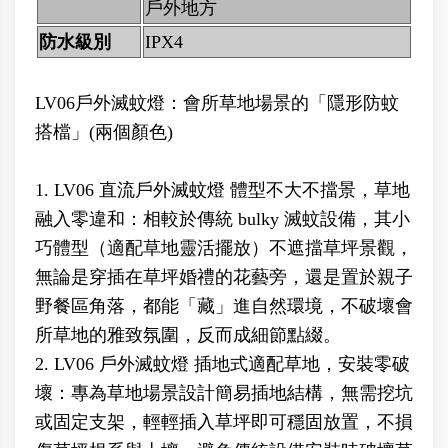
戶外地方
防水級別
IPX4
LV06戶外滅蚊燈：會所草地場景的「隱形防蚊
搭檔」(兩個顏色)
1. LV06 直流戶外滅蚊燈 體型不大不擋景，草地
融入零違和：相較於傳統 bulky 滅蚊設備，其小
巧體型（適配草地靈活擺放）不遮擋草坪景觀，
無論是穿插在草坪婚禮的花藝旁，還是置於親子
野餐區角落，都能「藏」進自然環境，不破壞會
所草地的雅致氛圍，反而成細節點綴。
2. LV06 戶外滅蚊燈 插地式適配草地，安裝零破
壞：專為草地場景設計簡易插地結構，無需挖坑
或固定支架，輕輕插入草坪即可穩固放置，不損