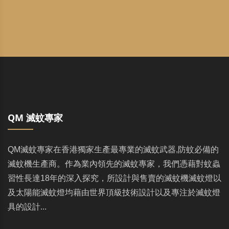
QM 滅蚊專家
QM滅蚊專家在香港獨家生產最專業的滅蚊武器,防蚊必備的
滅蚊機生產商。作為業內領先的滅蚊專家，我們憑藉對蚊蟲
習性長達18年的深入探究，所設計與售賣的滅蚊機滅蚊燈以
及太陽能滅蚊燈均藉由世界頂級技術設計以及專注於滅蚊燈
具的設計...