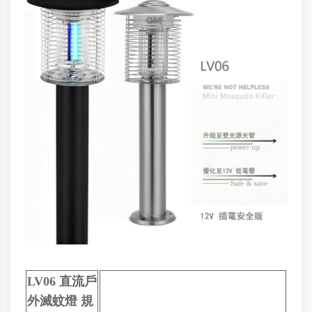
LV06 直流戶
外滅蚊燈 規