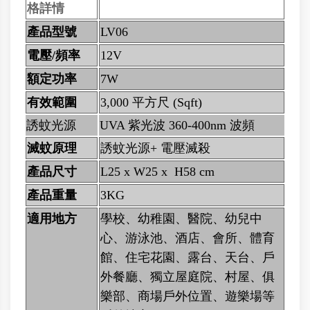
格詳情
產品型號
LV06
電壓/頻率
12V
額定功率
7W
有效範圍
3,000 平方尺 (Sqft)
誘蚊光源
UVA 紫光波 360-400nm 波頻
滅蚊原理
誘蚊光源+ 電壓滅殺
產品尺寸
L25 x W25 x H58 cm
產品重量
3KG
適用地方
學校、幼稚園、醫院、幼兒中
心、游泳池、酒店、會所、體育
館、住宅花園、露台、天台、戶
外餐廳、獨立屋庭院、村屋、俱
樂部、商場戶外位置、遊樂場等