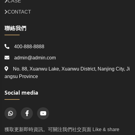
CASE
CONTACT
聯絡我們
400-888-8888
admin@admin.com
No. 88, Xuanwu Lake, Xuanwu District, Nanjing City, Ji
angsu Province
Social media
獲取更新即時資訊。可關注我們社交頁面 Like & share