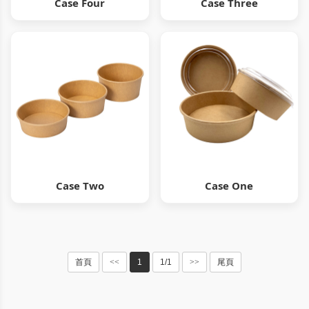
Case Four
Case Three
Case Two
Case One
首頁
<<
1
1/1
>>
尾頁