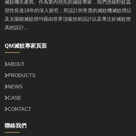
滅蚊機生產商。作為業內領先的滅蚊專家，我們憑藉對蚊蟲
習性長達18年的深入探究，所設計與售賣的滅蚊機滅蚊燈以
及太陽能滅蚊燈均藉由世界頂級技術設計以及專注於滅蚊燈
具的設計...
QM滅蚊專家頁面
ABOUT
PRODUCTS
NEWS
CASE
CONTACT
聯絡我們