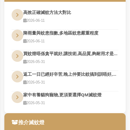
高效正確滅蚊方法大對比
2026-06-11
降雨量與蚊患指數,多地區蚊患嚴重程度
2026-06-11
買蚊燈唔係貪平就好,講技術,高品質,夠耐用才是真的好用
2026-05-31
返工一日已經好辛苦,晚上仲要比蚊搞到訓唔好,QM幫到您
2026-05-31
家中有養貓狗寵物,更須要選擇QM滅蚊燈
2026-05-31
推介滅蚊燈