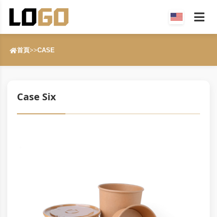
首頁
>>
CASE
Case Six