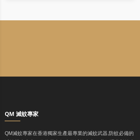
QM 滅蚊專家
QM滅蚊專家在香港獨家生產最專業的滅蚊武器,防蚊必備的