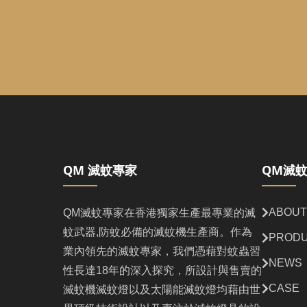
QM 滅蚊專家
QM滅
ABOUT
QM滅蚊專家在香港獨家生產最專業的滅
蚊武器,防蚊必備的滅蚊機生產商。作為
PROD
業內領先的滅蚊專家，我們憑藉對蚊蟲習
NEWS
性長達18年的深入探究，所設計與售賣的
CASE
滅蚊機滅蚊燈以及太陽能滅蚊燈均藉由世