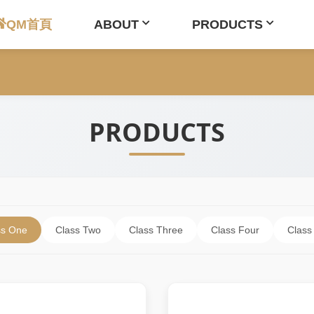
QM首頁
ABOUT
PRODUCTS
PRODUCTS
ss One
Class Two
Class Three
Class Four
Class