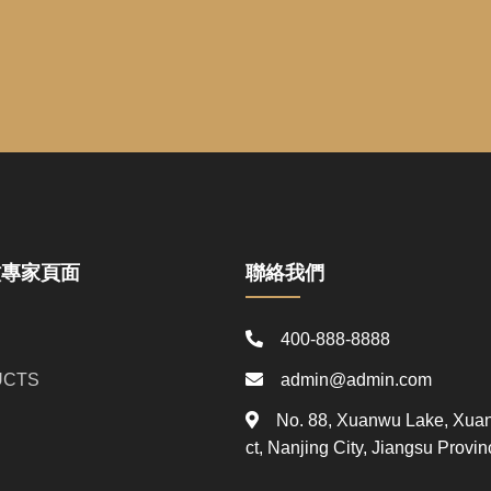
蚊專家頁面
聯絡我們
400-888-8888
UCTS
admin@admin.com
No. 88, Xuanwu Lake, Xuanw
ct, Nanjing City, Jiangsu Provin