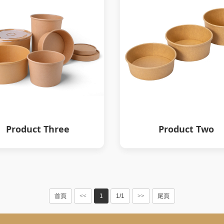
Product Three
Product Two
首頁
<<
1
1/1
>>
尾頁