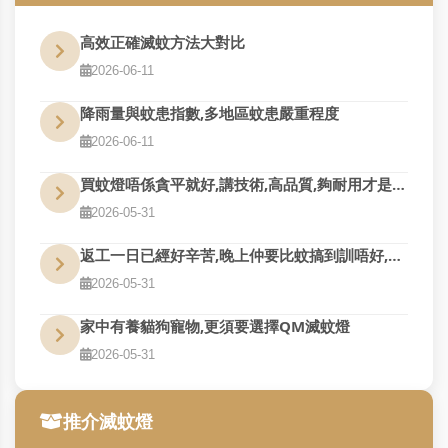
高效正確滅蚊方法大對比
2026-06-11
降雨量與蚊患指數,多地區蚊患嚴重程度
2026-06-11
買蚊燈唔係貪平就好,講技術,高品質,夠耐用才是真的好用
2026-05-31
返工一日已經好辛苦,晚上仲要比蚊搞到訓唔好,QM幫到您
2026-05-31
家中有養貓狗寵物,更須要選擇QM滅蚊燈
2026-05-31
推介滅蚊燈