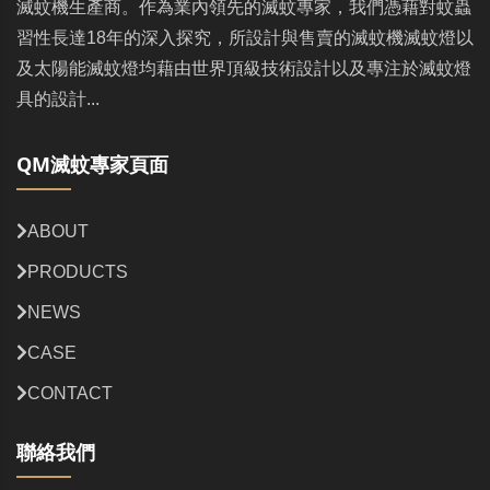
滅蚊機生產商。作為業內領先的滅蚊專家，我們憑藉對蚊蟲
習性長達18年的深入探究，所設計與售賣的滅蚊機滅蚊燈以
及太陽能滅蚊燈均藉由世界頂級技術設計以及專注於滅蚊燈
具的設計...
QM滅蚊專家頁面
ABOUT
PRODUCTS
NEWS
CASE
CONTACT
聯絡我們