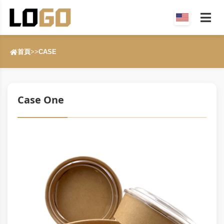
首頁
>>
CASE
Case One