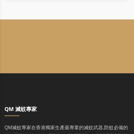
QM 滅蚊專家
QM滅蚊專家在香港獨家生產最專業的滅蚊武器,防蚊必備的