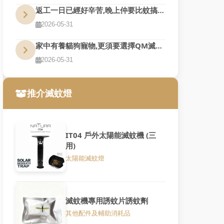
返工一日已經好辛苦,晚上仲要比蚊搞到訓唔好,QM幫到您
2026-05-31
家中有養貓狗寵物,更須要選擇QM滅蚊燈
2026-05-31
推介滅蚊燈
IT04 戶外太陽能滅蚊機 (三
用)
太陽能滅蚊燈
滅蚊機專用誘蚊片誘蚊劑
其他配件及輔助消耗品