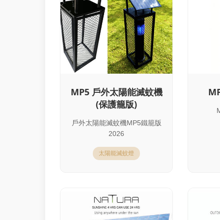
MP5 戶外太陽能滅蚊機
M
(保護籠版)
戶外太陽能滅蚊機MP5鐵籠版
2026
太陽能滅蚊燈