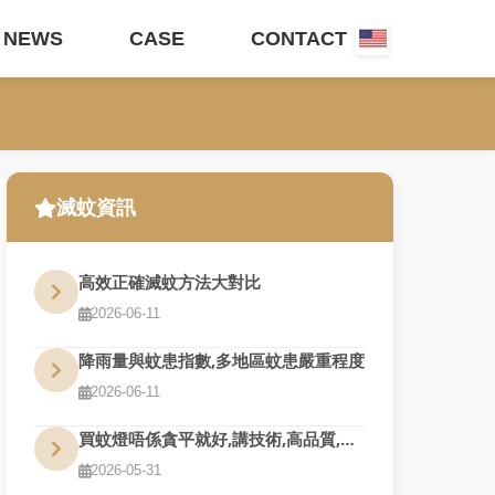
NEWS
CASE
CONTACT
滅蚊資訊
高效正確滅蚊方法大對比
2026-06-11
降雨量與蚊患指數,多地區蚊患嚴重程度
2026-06-11
買蚊燈唔係貪平就好,講技術,高品質,夠耐用才是真的好用
2026-05-31