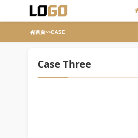
首頁
>>
CASE
Case Three