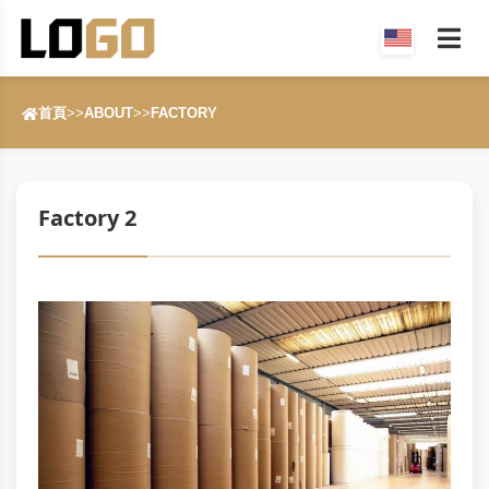
首頁
>>
ABOUT
>>
FACTORY
Factory 2