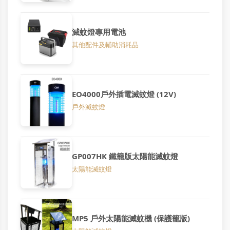
滅蚊燈專用電池
其他配件及輔助消耗品
EO4000戶外插電滅蚊燈 (12V)
戶外滅蚊燈
GP007HK 鐵籠版太陽能滅蚊燈
太陽能滅蚊燈
MP5 戶外太陽能滅蚊機 (保護籠版)