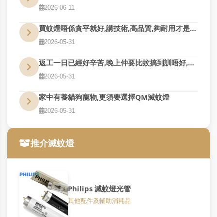
2026-06-11
買蚊燈唔係貪平就好,講技術,高品質,夠耐用才是真的好用
2026-05-31
返工一日已經好辛苦,晚上仲要比蚊搞到訓唔好,QM幫到您
2026-05-31
家中有養貓狗寵物,更須要選擇QM滅蚊燈
2026-05-31
推介滅蚊燈
Philips 滅蚊燈光管
其他配件及輔助消耗品