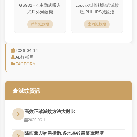
GS932HK 主動式吸入
LaserX掛牆粘貼式滅蚊
式戶外滅蚊機
燈,PHILIPS滅蚊燈
戶外滅蚊燈
室內滅蚊燈
2026-04-14
AB模板网
FACTORY
滅蚊資訊
高效正確滅蚊方法大對比
2026-06-11
降雨量與蚊患指數,多地區蚊患嚴重程度