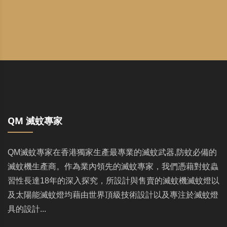
QM 滅蚊專家
QM滅蚊專家在香港獨家生產最專業的滅蚊武器,防蚊必備的
滅蚊機生產商。作為業內領先的滅蚊專家，我們憑藉對蚊蟲
習性長達18年的深入探究，所設計與售賣的滅蚊機滅蚊燈以
及太陽能滅蚊燈均藉由世界頂級技術設計以及專注於滅蚊燈
具的設計...