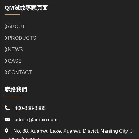
QM滅蚊專家頁面
ABOUT
PRODUCTS
NEWS
CASE
CONTACT
聯絡我們
400-888-8888
admin@admin.com
No. 88, Xuanwu Lake, Xuanwu District, Nanjing City, Ji
angsu Province