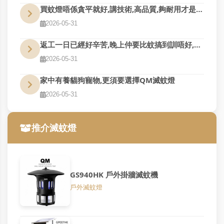
買蚊燈唔係貪平就好,講技術,高品質,夠耐用才是真的好用
2026-05-31
返工一日已經好辛苦,晚上仲要比蚊搞到訓唔好,QM幫到您
2026-05-31
家中有養貓狗寵物,更須要選擇QM滅蚊燈
2026-05-31
推介滅蚊燈
GS940HK 戶外掛牆滅蚊機
戶外滅蚊燈