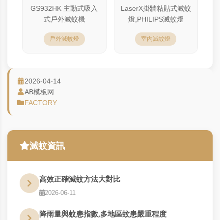
GS932HK 主動式吸入
LaserX掛牆粘貼式滅蚊
式戶外滅蚊機
燈,PHILIPS滅蚊燈
戶外滅蚊燈
室內滅蚊燈
2026-04-14
AB模板网
FACTORY
滅蚊資訊
高效正確滅蚊方法大對比
2026-06-11
降雨量與蚊患指數,多地區蚊患嚴重程度