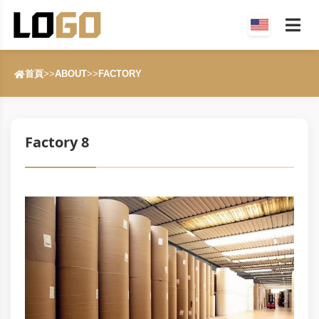
首頁
>>
ABOUT
>>
FACTORY
Factory 8