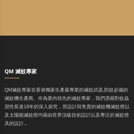
QM 滅蚊專家
QM滅蚊專家在香港獨家生產最專業的滅蚊武器,防蚊必備的
滅蚊機生產商。作為業內領先的滅蚊專家，我們憑藉對蚊蟲
習性長達18年的深入探究，所設計與售賣的滅蚊機滅蚊燈以
及太陽能滅蚊燈均藉由世界頂級技術設計以及專注於滅蚊燈
具的設計...