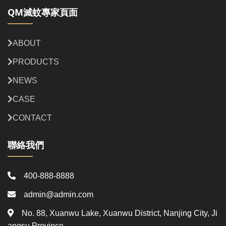
QM滅蚊專家頁面
ABOUT
PRODUCTS
NEWS
CASE
CONTACT
聯絡我們
400-888-8888
admin@admin.com
No. 88, Xuanwu Lake, Xuanwu District, Nanjing City, Ji
angsu Province