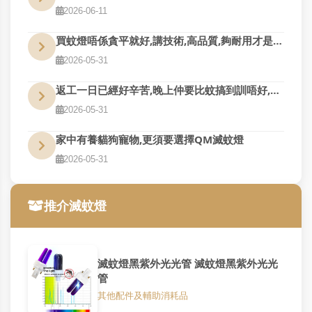
2026-06-11
買蚊燈唔係貪平就好,講技術,高品質,夠耐用才是真的好用
2026-05-31
返工一日已經好辛苦,晚上仲要比蚊搞到訓唔好,QM幫到您
2026-05-31
家中有養貓狗寵物,更須要選擇QM滅蚊燈
2026-05-31
推介滅蚊燈
滅蚊燈黑紫外光光管 滅蚊燈黑紫外光光
管
其他配件及輔助消耗品