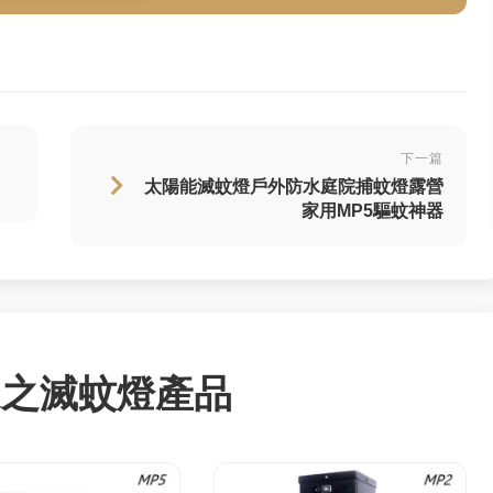
下一篇
太陽能滅蚊燈戶外防水庭院捕蚊燈露營
家用MP5驅蚊神器
適之滅蚊燈產品