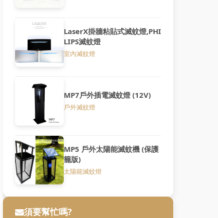
LaserX掛牆粘貼式滅蚊燈,PHI
LIPS滅蚊燈
室內滅蚊燈
MP7戶外插電滅蚊燈 (12V)
戶外滅蚊燈
MP5 戶外太陽能滅蚊機 (保護
籠版)
太陽能滅蚊燈
須要幫忙嗎?