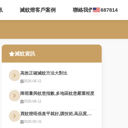
訊
滅蚊燈客戶案例
聯絡我們 35687814
滅蚊資訊
高效正確滅蚊方法大對比
2026-06-11
降雨量與蚊患指數,多地區蚊患嚴重程度
2026-06-11
買蚊燈唔係貪平就好,講技術,高品質,夠耐用才是真的好用
2026-05-31