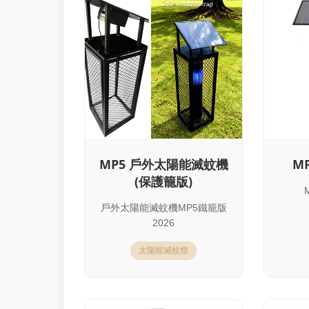
MP5 戶外太陽能滅蚊機
M
(保護籠版)
戶外太陽能滅蚊機MP5鐵籠版
2026
太陽能滅蚊燈