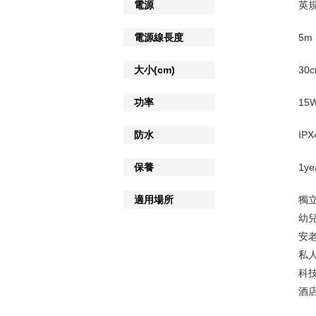
電源
英規
電源線長度
5m
大小(cm)
30
功率
15
防水
IPX
保養
1ye
適用場所
獨
幼
安
私
科
酒