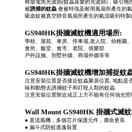
釋放電黑光波頻(蚊蟲喜愛的光波頻)，吸引牠
被
誘捕的蚊蟲
會被特強及耐用風扇所產生的
吸血蚊被真空靜音風扇所產生的氣流吸到特製
GS940HK掛牆滅蚊機適用場所:
學校、屋苑、車房、停車場,老人院、幼稚園
會所、飯堂、食市、老院、俱樂部
戶外設施、別墅外牆、商場外牆等等
GS940HK掛牆滅蚊機增加捕捉蚊
注意安裝位置是否接近蚊蟲聚居位置, 地點是
味和動態去誘捕蚊子和叮咬人類的蚊蟲
注意安裝位置附近或正上方不能有任何強光照
Wall Mount GS940HK 掛牆式
● 直流風機，多個芯片保護元件，壽命更長
● 漏斗式防蚊逃逸裝置