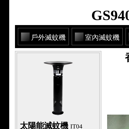
GS9
戶外滅蚊機
室內滅蚊機
太陽能滅蚊機
IT04