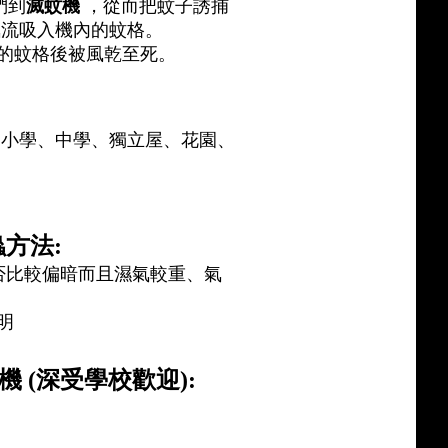
們到
滅蚊機
，從而把蚊子誘捕
氣流吸入機內的蚊格。
的蚊格後被風乾至死。
、小學、中學、獨立屋、花園、
蟲方法:
否比較偏暗而且濕氣較重、氣
明
滅蚊機 (深受學校歡迎):