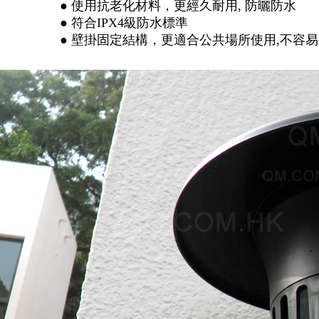
● 使用抗老化材料，更經久耐用, 防曬防水
● 符合IPX4級防水標準
● 壁掛固定結構，更適合公共場所使用,不容