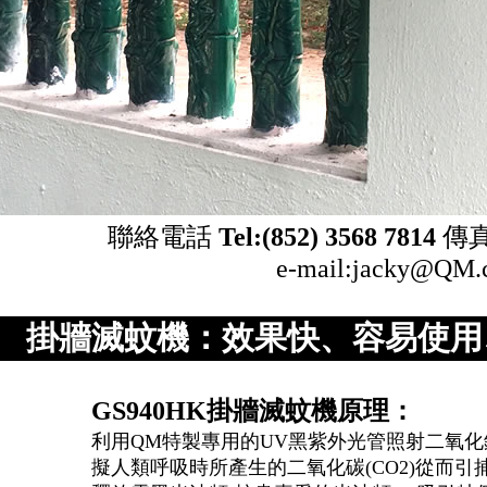
聯絡電話
Tel:(852) 3568 7814
傳真 F
e-mail:jacky@QM.
掛牆滅蚊機：效果快、容易使用
GS940HK掛牆滅蚊機原理：
利用QM特製專用的UV黑紫外光管照射二氧化鈦
擬人類呼吸時所產生的二氧化碳(CO2)從而引