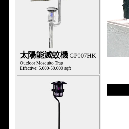
太陽能滅蚊機
GP007HK
Outdoor Mosquito Trap
Effective: 5,000-50,000 sqft