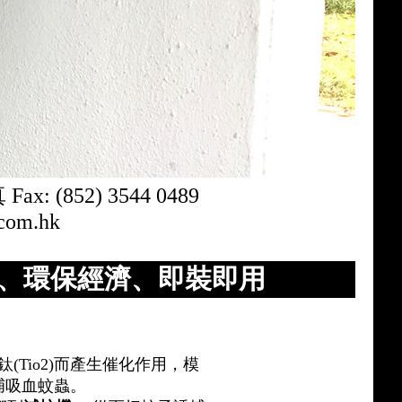
ax: (852) 3544 0489
com.hk
、環保經濟、即裝即用
(Tio2)而產生催化作用，模
捕吸血蚊蟲。