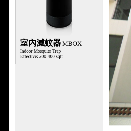
室內滅蚊器
MBOX
Indoor Mosquito Trap
Effective: 200-400 sqft