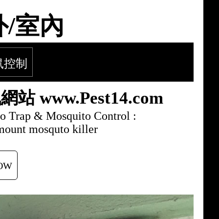
外/室內
鼠控制
www.Pest14.com
 Trap & Mosquito Control :
unt mosquto killer
OW