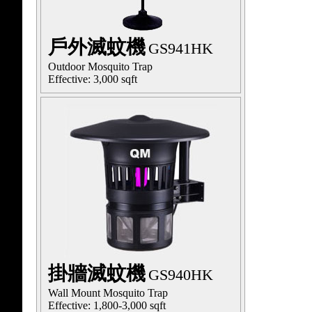
戶外滅蚊機
GS941HK
Outdoor Mosquito Trap
Effective: 3,000 sqft
掛牆滅蚊機
GS940HK
Wall Mount Mosquito Trap
Effective: 1,800-3,000 sqft