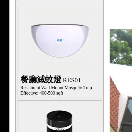
餐廳滅蚊燈
RES01
Restaurant Wall Mount Mosquito Trap
Effective: 400-500 sqft